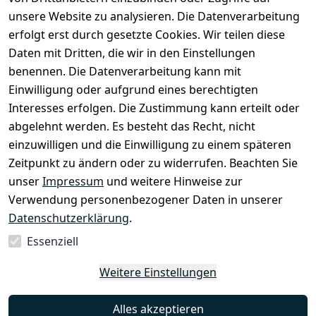
unsere Website zu analysieren. Die Datenverarbeitung
AGB
Registrieren
erfolgt erst durch gesetzte Cookies. Wir teilen diese
Datenschutze
Daten mit Dritten, die wir in den Einstellungen
rklärung
benennen. Die Datenverarbeitung kann mit
Widerrufsbe
Einwilligung oder aufgrund eines berechtigten
lehrung
Interesses erfolgen. Die Zustimmung kann erteilt oder
Muster-
abgelehnt werden. Es besteht das Recht, nicht
Widerrufsfo
einzuwilligen und die Einwilligung zu einem späteren
rmular
Zeitpunkt zu ändern oder zu widerrufen. Beachten Sie
Barrierefreihe
unser
Impressum
und weitere Hinweise zur
itserklärung
Verwendung personenbezogener Daten in unserer
Datenschutzerklärung
.
Essenziell
Vertrag
Weitere Einstellungen
widerrufen
Alles akzeptieren