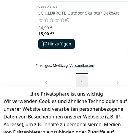
Casablanca
SCHILDKRÖTE Outdoor Skulptur DekoArt
0
34,90 €
15,90 €
*
Hinzufügen
*
inkl. ges. MwSt
zzgl.
Versandkosten
1
Ihre Privatsphäre ist uns wichtig
Wir verwenden Cookies und ähnliche Technologien auf
unserer Website und verarbeiten personenbezogene
Daten von Besucher:innen unserer Webseite (z.B. IP-
Rechtliches
Kontakt
Adresse), um z.B. Inhalte zu personalisieren, Medien
Impressum
Kontakt
von Drittanbietern einzubinden oder Zugriffe auf