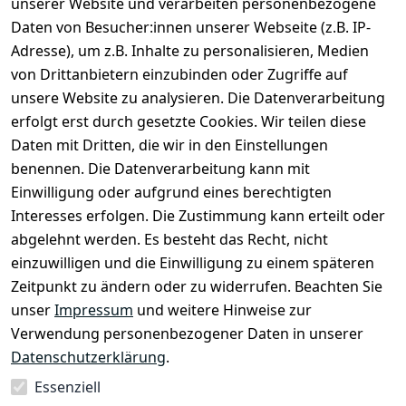
unserer Website und verarbeiten personenbezogene
Daten von Besucher:innen unserer Webseite (z.B. IP-
Rechtliches
Kontakt
Adresse), um z.B. Inhalte zu personalisieren, Medien
Impressum
Kontakt
von Drittanbietern einzubinden oder Zugriffe auf
unsere Website zu analysieren. Die Datenverarbeitung
AGB
Registrieren
erfolgt erst durch gesetzte Cookies. Wir teilen diese
Datenschutze
Daten mit Dritten, die wir in den Einstellungen
rklärung
benennen. Die Datenverarbeitung kann mit
Widerrufsbe
Einwilligung oder aufgrund eines berechtigten
lehrung
Interesses erfolgen. Die Zustimmung kann erteilt oder
Muster-
abgelehnt werden. Es besteht das Recht, nicht
Widerrufsfo
einzuwilligen und die Einwilligung zu einem späteren
rmular
Zeitpunkt zu ändern oder zu widerrufen. Beachten Sie
Barrierefreihe
unser
Impressum
und weitere Hinweise zur
itserklärung
Verwendung personenbezogener Daten in unserer
Datenschutzerklärung
.
Essenziell