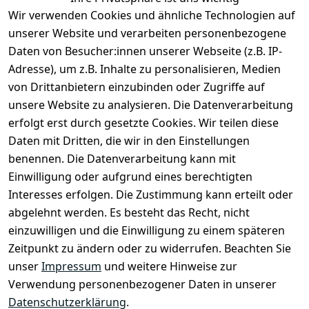
Wir verwenden Cookies und ähnliche Technologien auf
unserer Website und verarbeiten personenbezogene
Daten von Besucher:innen unserer Webseite (z.B. IP-
Rechtliches
Kontakt
Adresse), um z.B. Inhalte zu personalisieren, Medien
Impressum
Kontakt
von Drittanbietern einzubinden oder Zugriffe auf
unsere Website zu analysieren. Die Datenverarbeitung
AGB
Registrieren
erfolgt erst durch gesetzte Cookies. Wir teilen diese
Datenschutze
Daten mit Dritten, die wir in den Einstellungen
rklärung
benennen. Die Datenverarbeitung kann mit
Widerrufsbe
Einwilligung oder aufgrund eines berechtigten
lehrung
Interesses erfolgen. Die Zustimmung kann erteilt oder
Muster-
abgelehnt werden. Es besteht das Recht, nicht
Widerrufsfo
einzuwilligen und die Einwilligung zu einem späteren
rmular
Zeitpunkt zu ändern oder zu widerrufen. Beachten Sie
Barrierefreihe
unser
Impressum
und weitere Hinweise zur
itserklärung
Verwendung personenbezogener Daten in unserer
Datenschutzerklärung
.