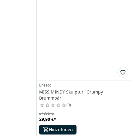
Enesco
MISS MINDY Skulptur "Grumpy -
Brummbär"
0
31,95 €
29,90 €
*
Hinzufügen