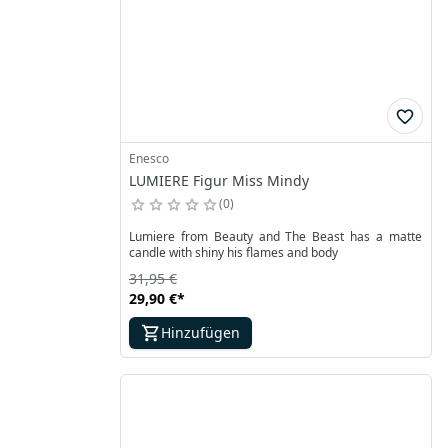
Enesco
LUMIERE Figur Miss Mindy
0
Lumiere from Beauty and The Beast has a matte
candle with shiny his flames and body
31,95 €
29,90 €
*
Hinzufügen