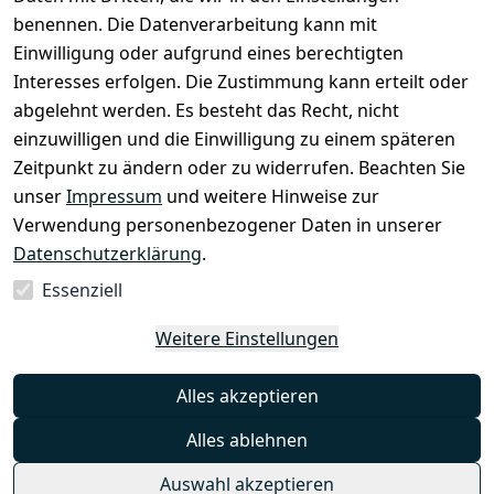
benennen. Die Datenverarbeitung kann mit
Widerrufsbe
Einwilligung oder aufgrund eines berechtigten
lehrung
Interesses erfolgen. Die Zustimmung kann erteilt oder
Muster-
abgelehnt werden. Es besteht das Recht, nicht
Widerrufsfo
einzuwilligen und die Einwilligung zu einem späteren
rmular
Zeitpunkt zu ändern oder zu widerrufen. Beachten Sie
Barrierefreihe
unser
Impressum
und weitere Hinweise zur
itserklärung
Verwendung personenbezogener Daten in unserer
Datenschutzerklärung
.
Essenziell
Vertrag
Weitere Einstellungen
widerrufen
Alles akzeptieren
Alles ablehnen
© artunddesign24 2026
Auswahl akzeptieren