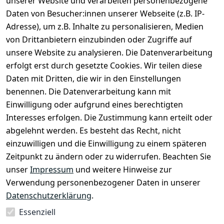
unserer Website und verarbeiten personenbezogene
Daten von Besucher:innen unserer Webseite (z.B. IP-
Rechtliches
Kontakt
Adresse), um z.B. Inhalte zu personalisieren, Medien
Impressum
Kontakt
von Drittanbietern einzubinden oder Zugriffe auf
unsere Website zu analysieren. Die Datenverarbeitung
AGB
Registrieren
erfolgt erst durch gesetzte Cookies. Wir teilen diese
Datenschutze
Daten mit Dritten, die wir in den Einstellungen
rklärung
benennen. Die Datenverarbeitung kann mit
Widerrufsbe
Einwilligung oder aufgrund eines berechtigten
lehrung
Interesses erfolgen. Die Zustimmung kann erteilt oder
Muster-
abgelehnt werden. Es besteht das Recht, nicht
Widerrufsfo
einzuwilligen und die Einwilligung zu einem späteren
rmular
Zeitpunkt zu ändern oder zu widerrufen. Beachten Sie
Barrierefreihe
unser
Impressum
und weitere Hinweise zur
itserklärung
Verwendung personenbezogener Daten in unserer
Datenschutzerklärung
.
Essenziell
Vertrag