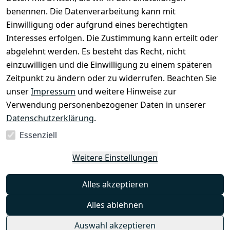
benennen. Die Datenverarbeitung kann mit
Widerrufsbe
Einwilligung oder aufgrund eines berechtigten
lehrung
Interesses erfolgen. Die Zustimmung kann erteilt oder
Muster-
abgelehnt werden. Es besteht das Recht, nicht
Widerrufsfo
einzuwilligen und die Einwilligung zu einem späteren
rmular
Zeitpunkt zu ändern oder zu widerrufen. Beachten Sie
Barrierefreihe
unser
Impressum
und weitere Hinweise zur
itserklärung
Verwendung personenbezogener Daten in unserer
Datenschutzerklärung
.
Essenziell
Vertrag
Weitere Einstellungen
widerrufen
Alles akzeptieren
Alles ablehnen
© artunddesign24 2026
Auswahl akzeptieren