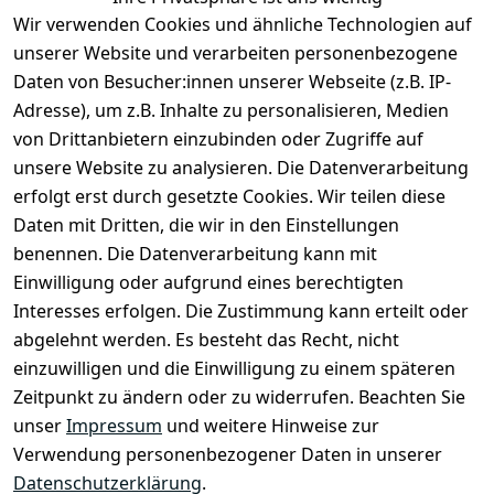
Wir verwenden Cookies und ähnliche Technologien auf
unserer Website und verarbeiten personenbezogene
Daten von Besucher:innen unserer Webseite (z.B. IP-
Rechtliches
Kontakt
Adresse), um z.B. Inhalte zu personalisieren, Medien
Impressum
Kontakt
von Drittanbietern einzubinden oder Zugriffe auf
unsere Website zu analysieren. Die Datenverarbeitung
AGB
Registrieren
erfolgt erst durch gesetzte Cookies. Wir teilen diese
Datenschutze
Daten mit Dritten, die wir in den Einstellungen
rklärung
benennen. Die Datenverarbeitung kann mit
Widerrufsbe
Einwilligung oder aufgrund eines berechtigten
lehrung
Interesses erfolgen. Die Zustimmung kann erteilt oder
Muster-
abgelehnt werden. Es besteht das Recht, nicht
Widerrufsfo
einzuwilligen und die Einwilligung zu einem späteren
rmular
Zeitpunkt zu ändern oder zu widerrufen. Beachten Sie
Barrierefreihe
unser
Impressum
und weitere Hinweise zur
itserklärung
Verwendung personenbezogener Daten in unserer
Datenschutzerklärung
.