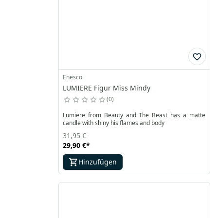
Enesco
LUMIERE Figur Miss Mindy
0
Lumiere from Beauty and The Beast has a matte
candle with shiny his flames and body
31,95 €
29,90 €
*
Hinzufügen