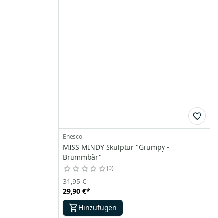
Enesco
MISS MINDY Skulptur "Grumpy -
Brummbär"
0
31,95 €
29,90 €
*
Hinzufügen