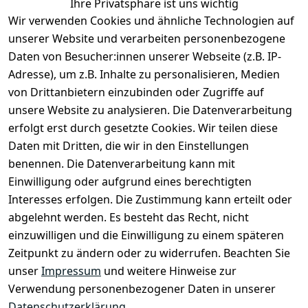
Ihre Privatsphäre ist uns wichtig
Wir verwenden Cookies und ähnliche Technologien auf
unserer Website und verarbeiten personenbezogene
Daten von Besucher:innen unserer Webseite (z.B. IP-
Rechtliches
Kontakt
Adresse), um z.B. Inhalte zu personalisieren, Medien
Impressum
Kontakt
von Drittanbietern einzubinden oder Zugriffe auf
unsere Website zu analysieren. Die Datenverarbeitung
AGB
Registrieren
erfolgt erst durch gesetzte Cookies. Wir teilen diese
Datenschutze
Daten mit Dritten, die wir in den Einstellungen
rklärung
benennen. Die Datenverarbeitung kann mit
Widerrufsbe
Einwilligung oder aufgrund eines berechtigten
lehrung
Interesses erfolgen. Die Zustimmung kann erteilt oder
Muster-
abgelehnt werden. Es besteht das Recht, nicht
Widerrufsfo
einzuwilligen und die Einwilligung zu einem späteren
rmular
Zeitpunkt zu ändern oder zu widerrufen. Beachten Sie
Barrierefreihe
unser
Impressum
und weitere Hinweise zur
itserklärung
Verwendung personenbezogener Daten in unserer
Datenschutzerklärung
.