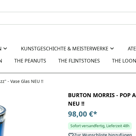
N
KUNSTGESCHICHTE & MEISTERWERKE
AT
N
THE PEANUTS
THE FLINTSTONES
THE LOON
z" - Vase Glas NEU !!
BURTON MORRIS - POP ART 
NEU !!
98,00 €
*
Sofort versandfertig, Lieferzeit 48h
Zur Wunschliste hinzufügen