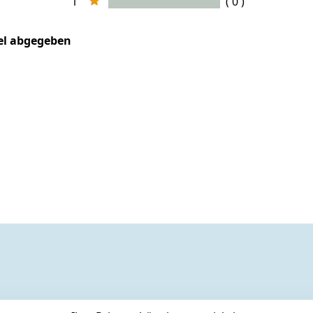
1
( 0 )
kel abgegeben