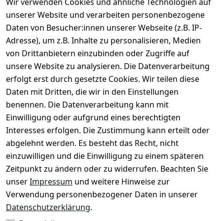
Wir verwenden Cookies und ähnliche Technologien auf
unserer Website und verarbeiten personenbezogene
Daten von Besucher:innen unserer Webseite (z.B. IP-
Rechtliches
Kontakt
Adresse), um z.B. Inhalte zu personalisieren, Medien
Impressum
Kontakt
von Drittanbietern einzubinden oder Zugriffe auf
unsere Website zu analysieren. Die Datenverarbeitung
AGB
Registrieren
erfolgt erst durch gesetzte Cookies. Wir teilen diese
Datenschutze
Daten mit Dritten, die wir in den Einstellungen
rklärung
benennen. Die Datenverarbeitung kann mit
Widerrufsbe
Einwilligung oder aufgrund eines berechtigten
lehrung
Interesses erfolgen. Die Zustimmung kann erteilt oder
Muster-
abgelehnt werden. Es besteht das Recht, nicht
Widerrufsfo
einzuwilligen und die Einwilligung zu einem späteren
rmular
Zeitpunkt zu ändern oder zu widerrufen. Beachten Sie
Barrierefreihe
unser
Impressum
und weitere Hinweise zur
itserklärung
Verwendung personenbezogener Daten in unserer
Datenschutzerklärung
.