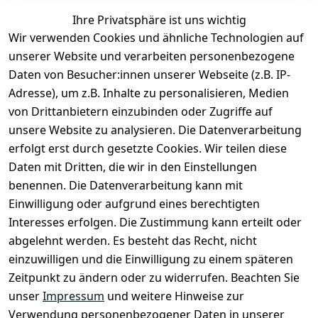
Ihre Privatsphäre ist uns wichtig
Wir verwenden Cookies und ähnliche Technologien auf
unserer Website und verarbeiten personenbezogene
Daten von Besucher:innen unserer Webseite (z.B. IP-
Rechtliches
Kontakt
Adresse), um z.B. Inhalte zu personalisieren, Medien
Impressum
Kontakt
von Drittanbietern einzubinden oder Zugriffe auf
unsere Website zu analysieren. Die Datenverarbeitung
AGB
Registrieren
erfolgt erst durch gesetzte Cookies. Wir teilen diese
Datenschutze
Daten mit Dritten, die wir in den Einstellungen
rklärung
benennen. Die Datenverarbeitung kann mit
Widerrufsbe
Einwilligung oder aufgrund eines berechtigten
lehrung
Interesses erfolgen. Die Zustimmung kann erteilt oder
Muster-
abgelehnt werden. Es besteht das Recht, nicht
Widerrufsfo
einzuwilligen und die Einwilligung zu einem späteren
rmular
Zeitpunkt zu ändern oder zu widerrufen. Beachten Sie
Barrierefreihe
unser
Impressum
und weitere Hinweise zur
itserklärung
Verwendung personenbezogener Daten in unserer