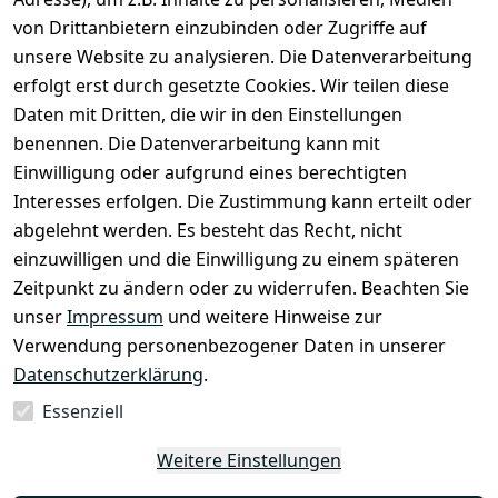
Impressum
Kontakt
von Drittanbietern einzubinden oder Zugriffe auf
unsere Website zu analysieren. Die Datenverarbeitung
AGB
Registrieren
erfolgt erst durch gesetzte Cookies. Wir teilen diese
Datenschutze
Daten mit Dritten, die wir in den Einstellungen
rklärung
benennen. Die Datenverarbeitung kann mit
Widerrufsbe
Einwilligung oder aufgrund eines berechtigten
lehrung
Interesses erfolgen. Die Zustimmung kann erteilt oder
Muster-
abgelehnt werden. Es besteht das Recht, nicht
Widerrufsfo
einzuwilligen und die Einwilligung zu einem späteren
rmular
Zeitpunkt zu ändern oder zu widerrufen. Beachten Sie
Barrierefreihe
unser
Impressum
und weitere Hinweise zur
itserklärung
Verwendung personenbezogener Daten in unserer
Datenschutzerklärung
.
Essenziell
Vertrag
Weitere Einstellungen
widerrufen