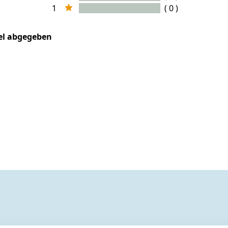
1
( 0 )
kel abgegeben