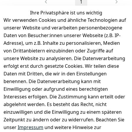
1
Ihre Privatsphäre ist uns wichtig
Wir verwenden Cookies und ähnliche Technologien auf
unserer Website und verarbeiten personenbezogene
Daten von Besucher:innen unserer Webseite (z.B. IP-
Rechtliches
Kontakt
Adresse), um z.B. Inhalte zu personalisieren, Medien
Impressum
Kontakt
von Drittanbietern einzubinden oder Zugriffe auf
unsere Website zu analysieren. Die Datenverarbeitung
AGB
Registrieren
erfolgt erst durch gesetzte Cookies. Wir teilen diese
Datenschutze
Daten mit Dritten, die wir in den Einstellungen
rklärung
benennen. Die Datenverarbeitung kann mit
Widerrufsbe
Einwilligung oder aufgrund eines berechtigten
lehrung
Interesses erfolgen. Die Zustimmung kann erteilt oder
Muster-
abgelehnt werden. Es besteht das Recht, nicht
Widerrufsfo
einzuwilligen und die Einwilligung zu einem späteren
rmular
Zeitpunkt zu ändern oder zu widerrufen. Beachten Sie
Barrierefreihe
unser
Impressum
und weitere Hinweise zur
itserklärung