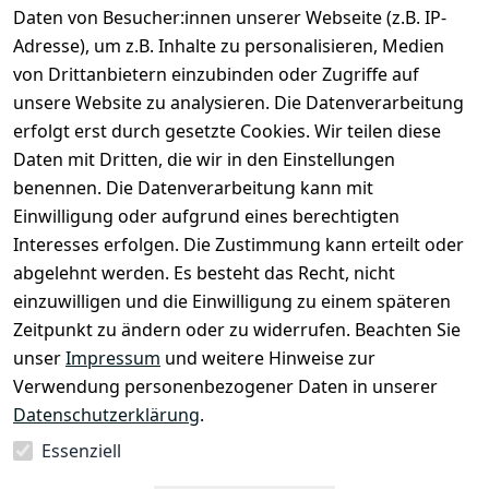
Daten von Besucher:innen unserer Webseite (z.B. IP-
Rechtliches
Kontakt
Adresse), um z.B. Inhalte zu personalisieren, Medien
Impressum
Kontakt
von Drittanbietern einzubinden oder Zugriffe auf
unsere Website zu analysieren. Die Datenverarbeitung
AGB
Registrieren
erfolgt erst durch gesetzte Cookies. Wir teilen diese
Datenschutze
Daten mit Dritten, die wir in den Einstellungen
rklärung
benennen. Die Datenverarbeitung kann mit
Widerrufsbe
Einwilligung oder aufgrund eines berechtigten
lehrung
Interesses erfolgen. Die Zustimmung kann erteilt oder
Muster-
abgelehnt werden. Es besteht das Recht, nicht
Widerrufsfo
einzuwilligen und die Einwilligung zu einem späteren
rmular
Zeitpunkt zu ändern oder zu widerrufen. Beachten Sie
Barrierefreihe
unser
Impressum
und weitere Hinweise zur
itserklärung
Verwendung personenbezogener Daten in unserer
Datenschutzerklärung
.
Essenziell
Vertrag