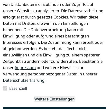
Impressum
Kontakt
von Drittanbietern einzubinden oder Zugriffe auf
unsere Website zu analysieren. Die Datenverarbeitung
AGB
Registrieren
erfolgt erst durch gesetzte Cookies. Wir teilen diese
Datenschutze
Daten mit Dritten, die wir in den Einstellungen
rklärung
benennen. Die Datenverarbeitung kann mit
Widerrufsbe
Einwilligung oder aufgrund eines berechtigten
lehrung
Interesses erfolgen. Die Zustimmung kann erteilt oder
Muster-
abgelehnt werden. Es besteht das Recht, nicht
Widerrufsfo
einzuwilligen und die Einwilligung zu einem späteren
rmular
Zeitpunkt zu ändern oder zu widerrufen. Beachten Sie
Barrierefreihe
unser
Impressum
und weitere Hinweise zur
itserklärung
Verwendung personenbezogener Daten in unserer
Datenschutzerklärung
.
Essenziell
Vertrag
Weitere Einstellungen
widerrufen